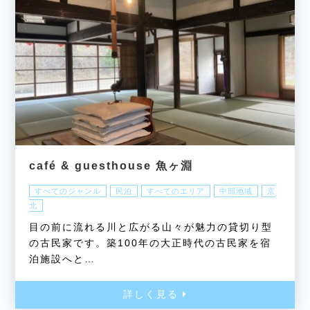
café & guesthouse 魚ヶ淵
すべてのジャンル
民泊
すべてのエリア
中部地域
京
北
目の前に流れる川と広がる山々が魅力の貸切り型
の古民家です。築100年の大正時代の古民家を宿
泊施設へと…
詳しく見る