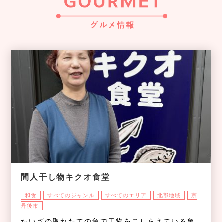
間人干し物キクオ食堂
和食
すべてのジャンル
すべてのエリア
北部地域
京
丹後市
たいざの取れたての魚で干物をこしらえている亀