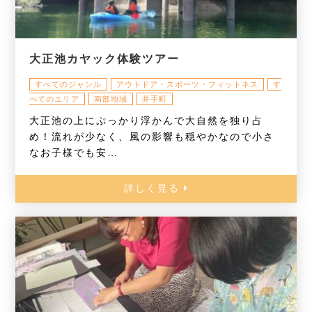
大正池カヤック体験ツアー
すべてのジャンル
アウトドア・スポーツ・フィットネス
す
べてのエリア
南部地域
井手町
大正池の上にぷっかり浮かんで大自然を独り占
め！流れが少なく、風の影響も穏やかなので小さ
なお子様でも安…
詳しく見る