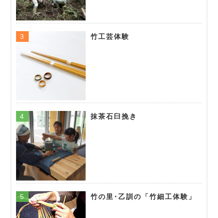
竹工芸体験
抹茶石臼挽き
竹の里･乙訓の「竹細工体験」