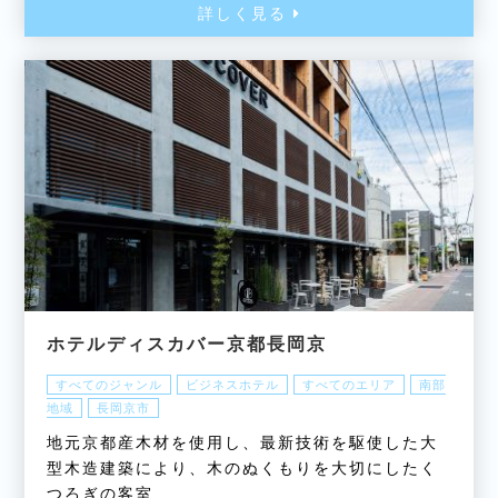
詳しく見る
ホテルディスカバー京都長岡京
すべてのジャンル
ビジネスホテル
すべてのエリア
南部
地域
長岡京市
地元京都産木材を使用し、最新技術を駆使した大
型木造建築により、木のぬくもりを大切にしたく
つろぎの客室…