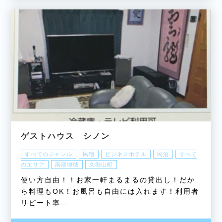
ゲストハウス シノン
すべてのジャンル
民宿
ビジネスホテル
民泊
すべて
のエリア
南部地域
久御山町
使い方自由！！お家一軒まるまるの貸出し！だか
ら料理もOK！お風呂も自由には入れます！利用者
リピート率…