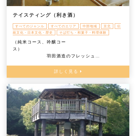
テイスティング（利き酒）
すべてのジャンル
すべてのエリア
中部地域
京北
伝
統文化・日本文化・歴史
そば打ち・和菓子・料理体験
（純米コース、吟醸コー
ス）
羽田酒造のフレッシュ…
詳しく見る