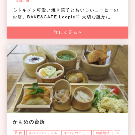
福知山市
心トキメク可愛い焼き菓子とおいしいコーヒーの
お店、BAKE&CAFE Loople♡ 大切な誰かに…
詳しく見る
かもめの台所
和食
すべてのジャンル
すべてのエリア
南部地域
木