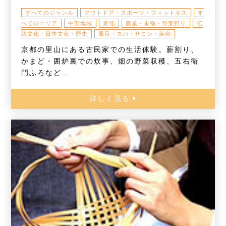
すべてのジャンル
アウトドア・スポーツ・フィットネス
す
べてのエリア
中部地域
京北
農業・果物・野菜狩り
伝
統文化・日本文化・歴史
風呂・スパ・サロン・美容
京都の里山にある古民家での生活体験。薪割り、
かまど・囲炉裏での炊事、畑の野菜収穫、五右衛
門ふろなど…
詳しく見る