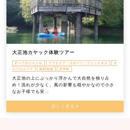
大正池カヤック体験ツアー
すべてのジャンル
アウトドア・スポーツ・フィットネス
す
べてのエリア
南部地域
井手町
大正池の上にぷっかり浮かんで大自然を独り占
め！流れが少なく、風の影響も穏やかなので小さ
なお子様でも安…
詳しく見る