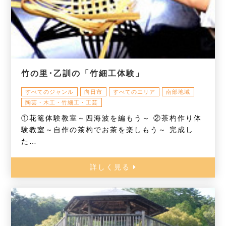
竹の里･乙訓の「竹細工体験」
すべてのジャンル
向日市
すべてのエリア
南部地域
陶芸・木工・竹細工・工芸
①花篭体験教室～四海波を編もう～ ②茶杓作り体
験教室～自作の茶杓でお茶を楽しもう～ 完成し
た…
詳しく見る