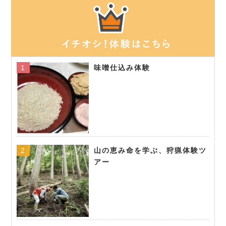
味噌仕込み体験
山の恵み命を学ぶ、狩猟体験ツ
アー