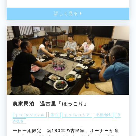
詳しく見る
農家民泊 温古里「ほっこり」
すべてのジャンル
民泊
すべてのエリア
北部地域
京
丹後市
一日一組限定 築180年の古民家、オーナーが育