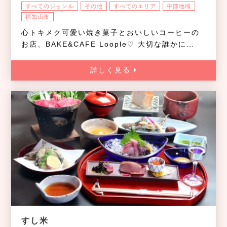
すべてのジャンル
その他
すべてのエリア
中部地域
福知山市
心トキメク可愛い焼き菓子とおいしいコーヒーの
お店、BAKE&CAFE Loople♡ 大切な誰かに…
詳しく見る
すし米