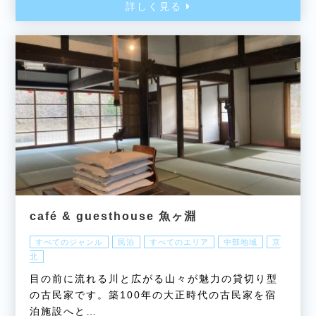
詳しく見る
café & guesthouse 魚ヶ淵
すべてのジャンル
民泊
すべてのエリア
中部地域
京
北
目の前に流れる川と広がる山々が魅力の貸切り型
の古民家です。築100年の大正時代の古民家を宿
泊施設へと…