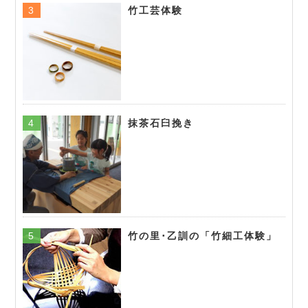
竹工芸体験
抹茶石臼挽き
竹の里･乙訓の「竹細工体験」