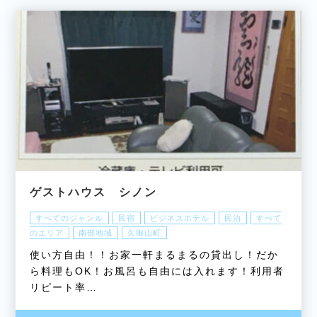
ゲストハウス シノン
すべてのジャンル
民宿
ビジネスホテル
民泊
すべて
のエリア
南部地域
久御山町
使い方自由！！お家一軒まるまるの貸出し！だか
ら料理もOK！お風呂も自由には入れます！利用者
リピート率…